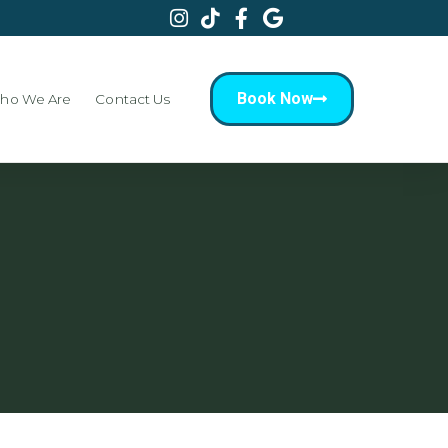
Book Now
ho We Are
Contact Us