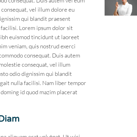
mmodo consequat. Duis autem vel eum
e consequat, vel illum dolore eu
dignissim qui blandit praesent
facilisi. Lorem ipsum dolor sit
ibh euismod tincidunt ut laoreet
nim veniam, quis nostrud exerci
 ea commodo consequat. Duis autem
 molestie consequat, vel illum
usto odio dignissim qui blandit
ait nulla facilisi. Nam liber tempor
t doming id quod mazim placerat
 Diam
a aliquam erat volutpat. Ut wisi