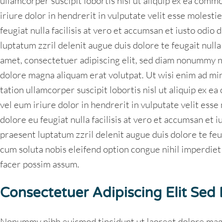
ullamcorper suscipit lobortis nisl ut aliquip ex ea co
iriure dolor in hendrerit in vulputate velit esse molesti
feugiat nulla facilisis at vero et accumsan et iusto odio 
luptatum zzril delenit augue duis dolore te feugait nulla 
amet, consectetuer adipiscing elit, sed diam nonummy n
dolore magna aliquam erat volutpat. Ut wisi enim ad mi
tation ullamcorper suscipit lobortis nisl ut aliquip ex
vel eum iriure dolor in hendrerit in vulputate velit esse
dolore eu feugiat nulla facilisis at vero et accumsan et i
praesent luptatum zzril delenit augue duis dolore te feug
cum soluta nobis eleifend option congue nihil imperdie
facer possim assum.
Consectetuer Adipiscing Elit Sed
Nonummy nibh euismod tincidunt ut laoreet dolore magn