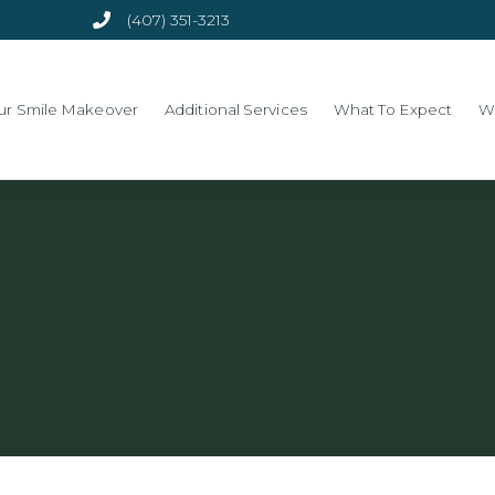
(407) 351-3213
ur Smile Makeover
Additional Services
What To Expect
W